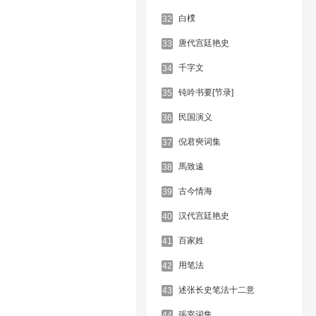
白樸
32
唐代宫廷艳史
33
千字文
34
钝吟书要[节录]
35
民国演义
36
倪君奭词集
37
馬致遠
38
古今情海
39
汉代宫廷艳史
40
百家姓
41
用笔法
42
述张长史笔法十二意
43
張宰词集
44