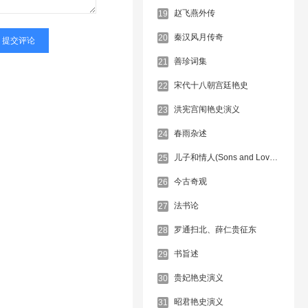
赵飞燕外传
19
秦汉风月传奇
20
善珍词集
21
宋代十八朝宫廷艳史
22
洪宪宫闱艳史演义
23
春雨杂述
24
儿子和情人(Sons and Lovers)
25
今古奇观
26
法书论
27
罗通扫北、薛仁贵征东
28
书旨述
29
贵妃艳史演义
30
昭君艳史演义
31