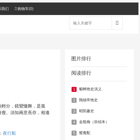
系我们
购物车(
0
)
图片排行
阅读排行
貂蝉艳史演义
1
隋炀帝艳史
2
輕分，鏡鸞慵舞，是孤
昭阳趣史
3
時瘦。須知兩意長存，相逢
金瓶梅（崇祯本）
4
鸳鸯配
5
：
夜行船