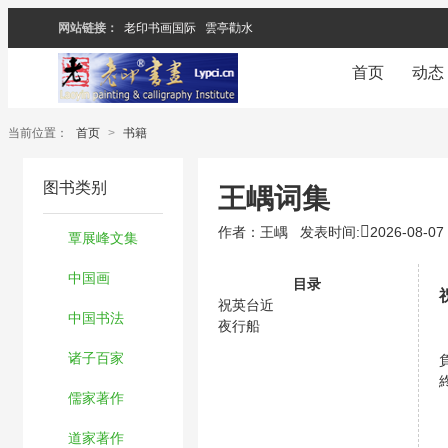
网站链接：
老印书画国际
雲亭勸水
首页
动态
当前位置：
首页
>
书籍
图书类别
王嵎词集
作者：王嵎
发表时间:
2026-08-07
覃展峰文集
中国画
目录
祝英台近
中国书法
夜行船
诸子百家
儒家著作
道家著作