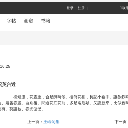
登录
注册
|
联
字帖
画谱
书籍
 16:25
祝英台近
柳煙濃，花露重，合是醉時候。樓倚花梢，長記小垂手。誰教釵燕
負、幾番春晝。自別後。聞道花底花前，多是兩眉皺。又說新來，比似舊
終有。莫謾被、春光僝僽。
上一页：
王嵎词集
下一页