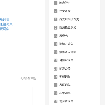
隋唐野史
6
侠女奇缘
7
西太后风流逸史
8
儆词集
逸祖词集
西施艳史演义
9
袤词集
蜃楼志
10
劉清之词集
11
無際道人词集
12
何鉏翁词集
13
续济公传
14
李彭词集
15
共有
0条评论
呂嚴词集
16
崔中词集
17
曹休齊词集
18