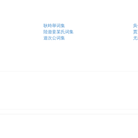
耿時舉词集
吳
陸遊妾某氏词集
賈
遊次公词集
尤