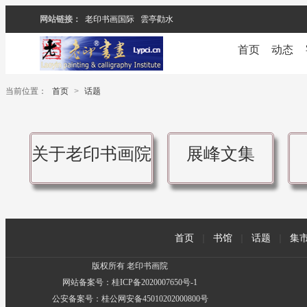
网站链接：
老印书画国际
雲亭勸水
首页
动态
当前位置：
首页
>
话题
关于老印书画院
展峰文集
首页
|
书馆
|
话题
|
集
版权所有 老印书画院
网站备案号：桂ICP备2020007650号-1
公安备案号：桂公网安备45010202000800号