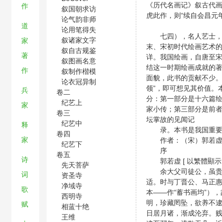
《历代名画记》叙古代
作
叙国朝求访
虎此作，则“续自会昌元
论气韵非师
道
论用笔得失
七四），名人艺士，编
叙诸家文字
家
末、宋初时代绘画艺术
叙自古规鉴
著
详。我国绘画，自唐至
叙图画名意
结这一时期绘画成就的
作
叙制作楷模
面貌，此书的贡献不少。
论衣冠异制
领”，即可想见其价值。
兵
卷二
分：第一部分是十六篇
纪艺上
家
家小传；第三部分是前
卷三
坛掌故的见闻记
纪艺中
释
录。本书是我国重要
卷四
家
作者：（宋）郭若虚
纪艺下
序
卷五
诗
郭若虚 [ 以繁體顯示 ] [ 打
先天菩萨
余大父司徒公，虽贵仕
词
资圣寺
适。时与丁晋公、马正
净域寺
歌
本——作“蓄书画均”）
西明寺
明，珍藏罔坠，欲养不逮
赋
相蓝十绝
日居月诸，渐成沦弃。
王维