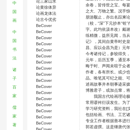
论三家山水
中
余卷，皆传世之宝。每
论黄徐体异
之大、万物之繁。况乎
国
论画龙体法
朋游觏止，亦出名踪柬
论古今优劣
画
（校，“深”下元抄本“铨”
BeCover
字。此均依汲本改）戴
BeCover
中
练精微，益所见闻，当
BeCover
国
记》，其间自黄帝时史
BeCover
昌、应以会昌为是）元
书
BeCover
今考诸传记，参较得失
BeCover
法
元年，后历五季，通至
BeCover
晦于时、声闻未喧于众
BeCover
诸
作者，各有所长。或少
BeCover
品。唯笔其可纪之能、
子
BeCover
述画故事并本朝事迹采
BeCover
百
博雅君子，或加点窜，
BeCover
家
我国古代绘画理论极其
BeCover
常用谬舛衍误发生。为
BeCover
儒
学习研究资料，我社在[
BeCover
包括绘画、书法、工艺
家
BeCover
专业工作者根据善本进
BeCover
著
郭若虚撰。这是继唐代
BeCover