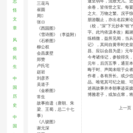
逮至弱年，流散无几。
志
三花马
余卷，皆传世之宝。每
崔圆
怪
之大、万物之繁。况乎
周
文
朋游觏止，亦出名踪柬
张ロ
（校，“深”下元抄本“铨”
章
《西园图》
字。此均依汲本改）戴
《雪诗图》（李益附）
练精微，益所见闻，当
风
《石桥图》
记》，其间自黄帝时史
柳公权
俗
昌、应以会昌为是）元
会昌废壁
今考诸传记，参较得失
民
郑赞
元年，后历五季，通至
卢氏宅
生
晦于时、声闻未喧于众
赵岩
作者，各有所长。或少
刘彦齐
中
品。唯笔其可纪之能、
吴道子
国
述画故事并本朝事迹采
《金桥图》
博雅君子，或加点窜，
历
常生
故事拾遗（唐朝、朱
史
上一页
梁、王蜀，总二十七
事）
中
《八骏图》
国
谢元深