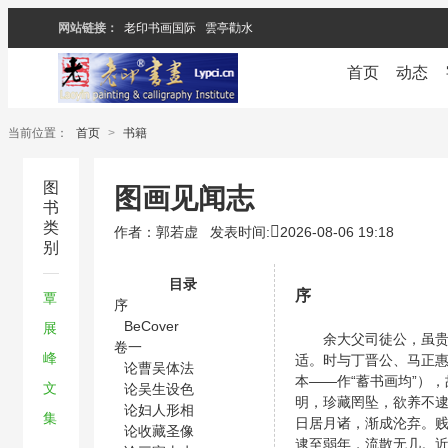
网站链接：
老印书画国际
雲亭勸水
首页
动态
当前位置：
首页
>
书籍
图
图画见闻志
书
类
作者：郭若虚
发表时间:
2026-08-06 19:18
别
目录
序
覃
序
BeCover
展
余大父司徒公，虽贵仕
卷一
峰
适。时与丁晋公、马正
论曹吴体法
本——作“蓄书画均”）
文
论吴生设色
明，珍藏罔坠，欲养不逮
论妇人形相
集
日居月诸，渐成沦弃。
论收藏圣像
逮至弱年，流散无几。