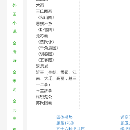
术画
外
王氏图画
国
《秋山图》
小
恩赐种放
《卧雪图》
说
觉称画
《慈氏像》
全
《千角鹿图》
唐
《训鉴图》
《五客图》
诗
退思岩
全
近事（皇朝、孟蜀、江
南、大辽、高丽，总三
宋
十二事）
词
玉堂故事
枢密楚公
全
苏氏图画
元
四体书势
送高
曲
题跋176则
题卫
五十六种书并序
续书