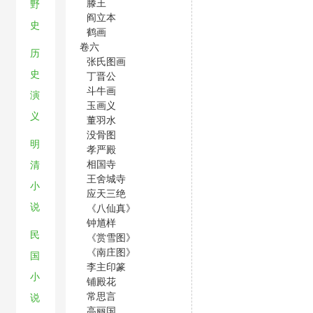
滕王
野
阎立本
史
鹤画
卷六
历
张氏图画
史
丁晋公
斗牛画
演
玉画义
义
董羽水
没骨图
明
孝严殿
相国寺
清
王舍城寺
小
应天三绝
说
《八仙真》
钟馗样
民
《赏雪图》
《南庄图》
国
李主印篆
小
铺殿花
常思言
说
高丽国