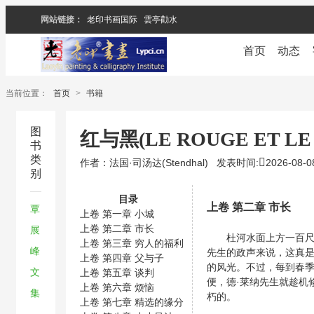
网站链接：
老印书画国际
雲亭勸水
首页
动态
当前位置：
首页
>
书籍
图
红与黑(LE ROUGE ET LE 
书
类
作者：法国·司汤达(Stendhal)
发表时间:
2026-08-0
别
目录
上卷 第二章 市长
覃
上卷 第一章 小城
上卷 第二章 市长
展
杜河水面上方一百尺，
上卷 第三章 穷人的福利
峰
先生的政声来说，这真
上卷 第四章 父与子
的风光。不过，每到春
文
上卷 第五章 谈判
便，德·莱纳先生就趁机
上卷 第六章 烦恼
集
朽的。
上卷 第七章 精选的缘分