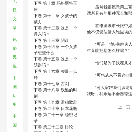
志
下卷 第十章 玛格丽特王
虽然我很愿意用二百页
后
怪
话所具有的那种冗长和
下卷 第十—章 女孩子的
文
威力
在维里埃市长眼中如此
章
下卷 第十二章 这是一个
他不仅设法进入维里埃
丹东吗？
风
下卷 第十三章 阴谋
“可是，”德·莱纳夫人
下卷 第十四章 一个女孩
俗
生又能把您怎么样呢？”
子想些什么
民
下卷 第十五章 这是一个
他们是为了找茬儿才来
阴谋吗？
生
下卷 第十六章 凌晨一点
“可您从来不看这些报
钟
中
下卷 第十七章 古剑
国
“可人家跟我们谈论这
下卷 第十八章 残酷的时
我呀，我永远不会愿谅这
历
刻
下卷 第十九章 滑稽歌剧
史
上一页
下卷 第二十章 日本花瓶
下卷 第二十一章 秘密记
中
录
国
下卷 第二十二章 讨论