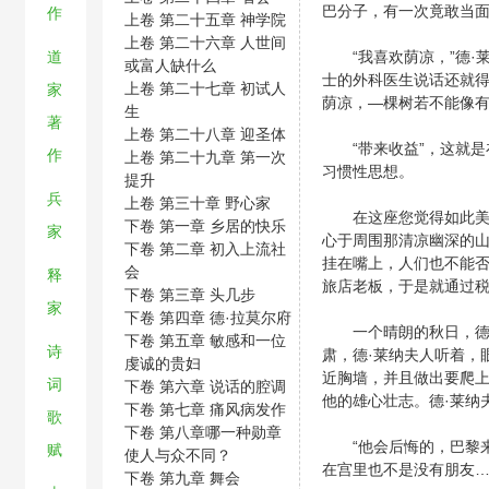
巴分子，有一次竟敢当
作
上卷 第二十五章 神学院
上卷 第二十六章 人世间
“我喜欢荫凉，”德·
道
或富人缺什么
士的外科医生说话还就得
上卷 第二十七章 初试人
家
荫凉，—棵树若不能像有
生
著
上卷 第二十八章 迎圣体
“带来收益”，这就是
作
上卷 第二十九章 第一次
习惯性思想。
提升
兵
上卷 第三十章 野心家
在这座您觉得如此美丽
下卷 第一章 乡居的快乐
家
心于周围那清凉幽深的
下卷 第二章 初入上流社
挂在嘴上，人们也不能
会
释
旅店老板，于是就通过
下卷 第三章 头几步
家
下卷 第四章 德·拉莫尔府
一个晴朗的秋日，德·
下卷 第五章 敏感和一位
诗
肃，德·莱纳夫人听着，
虔诚的贵妇
近胸墙，并且做出要爬
词
下卷 第六章 说话的腔调
他的雄心壮志。德·莱纳
下卷 第七章 痛风病发作
歌
下卷 第八章哪一种勋章
“他会后悔的，巴黎来的
赋
使人与众不同？
在宫里也不是没有朋友…
下卷 第九章 舞会