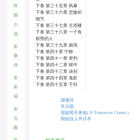
下卷 第三十五章 风暴
外
下卷 第三十六章 悲惨的
国
细节
小
下卷 第三十七章 主塔楼
下卷 第三十八章 一个有
说
权势的人
下卷 第三十九章 困境
全
下卷 第四十章 宁静
唐
下卷 第四十一章 审判
下卷 第四十二章 狱中
诗
下卷 第四十三章 诀别
全
下卷 第四十四章 鬼影
下卷 第四十五章 于归
宋
词
謝偃诗
失乐园
全
假如明天来临( If Tomorrow Comes )
元
閨怨佳人拜月亭
曲