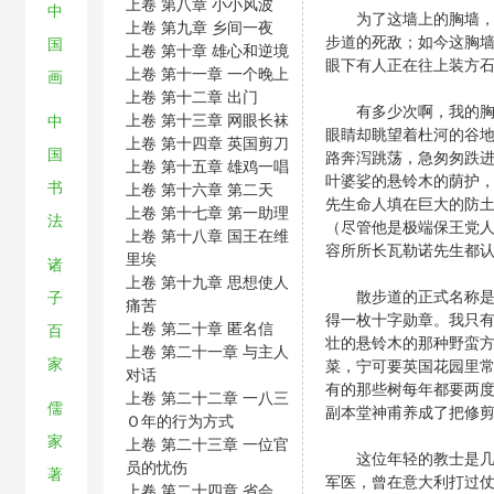
上卷 第八章 小小风波
中
为了这墙上的胸墙，德
上卷 第九章 乡间一夜
步道的死敌；如今这胸
国
上卷 第十章 雄心和逆境
眼下有人正在往上装方
上卷 第十一章 一个晚上
画
上卷 第十二章 出门
有多少次啊，我的胸抵
上卷 第十三章 网眼长袜
中
眼睛却眺望着杜河的谷
上卷 第十四章 英国剪刀
国
路奔泻跳荡，急匆匆跌
上卷 第十五章 雄鸡一唱
叶婆娑的悬铃木的荫护
书
上卷 第十六章 第二天
先生命人填在巨大的防
上卷 第十七章 第一助理
法
（尽管他是极端保王党
上卷 第十八章 国王在维
容所所长瓦勒诺先生都
里埃
诸
上卷 第十九章 思想使人
散步道的正式名称是忠
子
痛苦
得一枚十字勋章。我只
上卷 第二十章 匿名信
百
壮的悬铃木的那种野蛮
上卷 第二十一章 与主人
家
菜，宁可要英国花园里
对话
有的那些树每年都要两
上卷 第二十二章 一八三
儒
副本堂神甫养成了把修
Ｏ年的行为方式
家
上卷 第二十三章 一位官
这位年轻的教士是几年
员的忧伤
著
军医，曾在意大利打过
上卷 第二十四章 省会