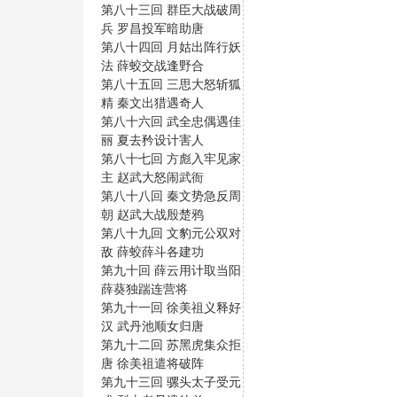
第八十三回 群臣大战破周
兵 罗昌投军暗助唐
第八十四回 月姑出阵行妖
法 薛蛟交战逢野合
第八十五回 三思大怒斩狐
精 秦文出猎遇奇人
第八十六回 武全忠偶遇佳
丽 夏去矜设计害人
第八十七回 方彪入牢见家
主 赵武大怒闹武衙
第八十八回 秦文势急反周
朝 赵武大战殷楚鸦
第八十九回 文豹元公双对
敌 薛蛟薛斗各建功
第九十回 薛云用计取当阳
薛葵独踹连营将
第九十一回 徐美祖义释好
汉 武丹池顺女归唐
第九十二回 苏黑虎集众拒
唐 徐美祖遣将破阵
第九十三回 骡头太子受元