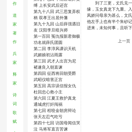
到了三更，丈氏见一金
作
缚 上长安武后还宫
缘，玉女真龙下九重。入
第九十八回 武三思复弄权
凤娇问母亲为甚么，文氏
道
柄 双孝王出居外藩
他左手上也有半个朱砂记
第九十九回 山后薛强遇旧
家
进来，未知何事，且听
友 汉阳李旦暗兴师
著
第一百回 冤仇报新君御极
上一页
作
功名就薛氏团圆
第二回 李淳风课识天机
兵
武媚娘初沾雨露
第三回 武才人出宫为尼
家
褚遂良入朝直谏
第四回 征西将回朝受爵
释
武昭仪暗害正宫
家
第五回 高宗误信报女仇
杜回忠心救小主
诗
第六回 江夏王救护真龙
词
通城虎打奸闯祸
第七回 程咬金朝房辩论
歌
张天左忍气吃亏
赋
第四十七回 访国母闻信哭
泣 马将军直言苦谏