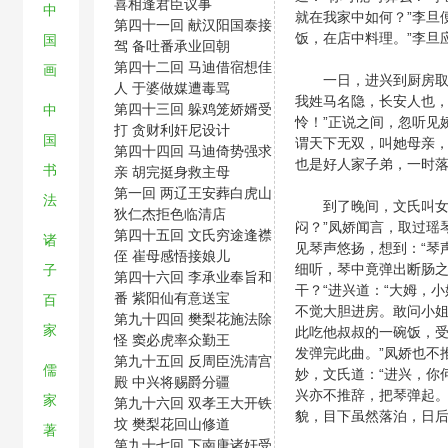
喜相逢君臣议事
中
就在我家中如何？”李旦
第四十一回 献汉阳国泰接
饭，在店中料理。”李旦
国
驾 备吐番承业回朝
第四十二回 马迪借宿想佳
画
一日，进兴到厨房取茶
人 于婆做媒遭毒骂
我姓马名隐，长安人也，
第四十三回 躲鸡笼娇婿受
中
怜！”正说之间，忽听见
打 贪财利奸尼设计
国
谓天下无双，叫她母亲，
第四十四回 马迪倚势强求
也是好人家子弟，一时落
书
亲 胡完挺身救主母
第一回 两辽王安葬白虎山
法
到了晚间，文氏叫女儿
狄仁杰拒色临清店
闷？”凤娇闻言，取过瑶
第四十五回 文氏穷途逢襟
诸
见琴声悠扬，想到：“琴
侄 崔母感悟接娘儿
细听，琴中竟弹出断肠之
子
第四十六回 李承业奉旨和
干？“进兴道：“大姆，
番 紫阳仙有意送宝
百
不觉大胆进房。敢问小姐
第九十四回 樊梨花施法除
家
此吃他叔叔的一碗饭，受
怪 窦必虎率众勤王
发弹完此曲。”凤娇也不
第九十五回 反周臣洗清宫
儒
妙，文氏道：“进兴，你
殿 中兴将赐爵分疆
兴亦不推辞，把琴弹起。
家
第九十六回 双孝王大开铁
貌，目下虽然落泊，日后
坟 樊梨花回山修道
著
第九十七回 下南唐诸奸受