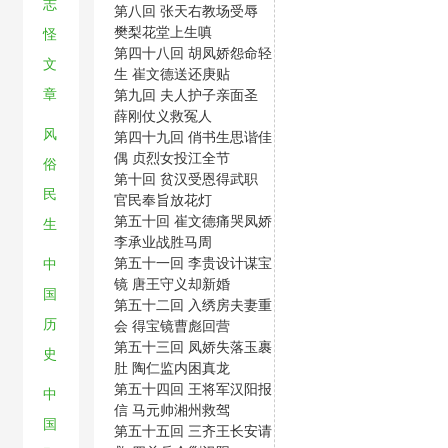
志
第八回 张天右教场受辱
樊梨花堂上生嗔
怪
第四十八回 胡凤娇怨命轻
文
生 崔文德送还庚贴
章
第九回 夫人护子亲面圣
薛刚仗义救冤人
风
第四十九回 俏书生思谐佳
偶 贞烈女投江全节
俗
第十回 贫汉受恩得武职
民
官民奉旨放花灯
第五十回 崔文德痛哭凤娇
生
李承业战胜马周
第五十一回 李贵设计谋宝
中
镜 唐王守义却新婚
国
第五十二回 入绣房夫妻重
历
会 得宝镜曹彪回营
第五十三回 凤娇失落玉裹
史
肚 陶仁监内困真龙
第五十四回 王将军汉阳报
中
信 马元帅湘州救驾
国
第五十五回 三齐王长安请