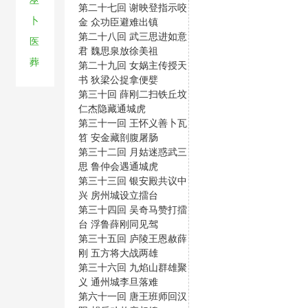
巫
第二十七回 谢映登指示咬
卜
金 众功臣避难出镇
第二十八回 武三思进如意
医
君 魏思泉放徐美祖
葬
第二十九回 女娲主传授天
书 狄梁公捉拿便嬖
第三十回 薛刚二扫铁丘坟
仁杰隐藏通城虎
第三十一回 王怀义善卜瓦
笤 安金藏剖腹屠肠
第三十二回 月姑迷惑武三
思 鲁仲会遇通城虎
第三十三回 银安殿共议中
兴 房州城设立擂台
第三十四回 吴奇马赞打擂
台 浮鲁薛刚同见驾
第三十五回 庐陵王恩赦薛
刚 五方将大战两雄
第三十六回 九焰山群雄聚
义 通州城李旦落难
第六十一回 唐王班师回汉