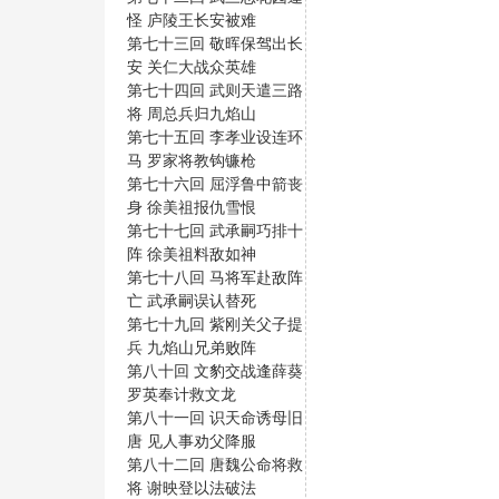
怪 庐陵王长安被难
第七十三回 敬晖保驾出长
安 关仁大战众英雄
第七十四回 武则天遣三路
将 周总兵归九焰山
第七十五回 李孝业设连环
马 罗家将教钩镰枪
第七十六回 屈浮鲁中箭丧
身 徐美祖报仇雪恨
第七十七回 武承嗣巧排十
阵 徐美祖料敌如神
第七十八回 马将军赴敌阵
亡 武承嗣误认替死
第七十九回 紫刚关父子提
兵 九焰山兄弟败阵
第八十回 文豹交战逢薛葵
罗英奉计救文龙
第八十一回 识天命诱母旧
唐 见人事劝父降服
第八十二回 唐魏公命将救
将 谢映登以法破法