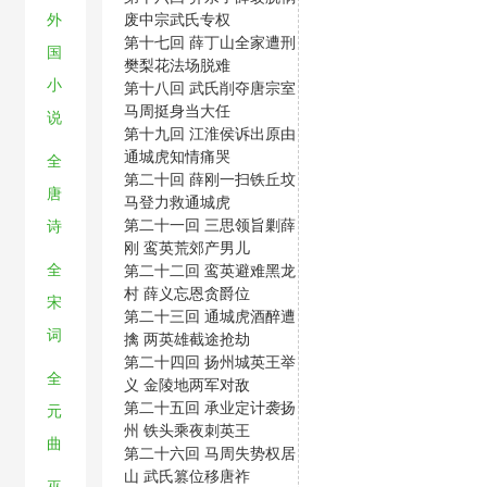
废中宗武氏专权
外
第十七回 薛丁山全家遭刑
国
樊梨花法场脱难
小
第十八回 武氏削夺唐宗室
马周挺身当大任
说
第十九回 江淮侯诉出原由
通城虎知情痛哭
全
第二十回 薛刚一扫铁丘坟
唐
马登力救通城虎
第二十一回 三思领旨剿薛
诗
刚 鸾英荒郊产男儿
全
第二十二回 鸾英避难黑龙
村 薛义忘恩贪爵位
宋
第二十三回 通城虎酒醉遭
词
擒 两英雄截途抢劫
第二十四回 扬州城英王举
全
义 金陵地两军对敌
第二十五回 承业定计袭扬
元
州 铁头乘夜刺英王
曲
第二十六回 马周失势权居
山 武氏篡位移唐祚