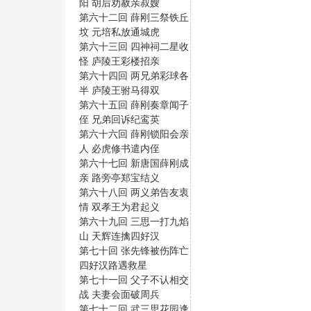
阳 胡后劝赦亲叔嫂
第六十二回 薛刚三祭铁丘
坟 元培私放通城虎
第六十三回 四神祠二星收
怪 庐陵王彩楼招亲
第六十四回 两兄弟彩球各
半 庐陵王驸马得双
第六十五回 薛刚奏章闻子
侄 兄弟回诉纪鸾英
第六十六回 薛刚锁阳会亲
人 必虎修书遣内侄
第六十七回 新唐国薛刚成
亲 路旁亭郑宝结义
第六十八回 两义弟告友衷
情 双孝王为君起义
第六十九回 三思一打九焰
山 天辉连擒四好汉
第七十回 张先锋被伤阵亡
四好汉路遇救星
第七十一回 父子不认相交
战 夫妻会面破周兵
第七十二回 武三思花园逢