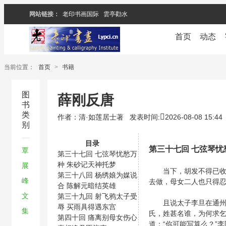
网站链接：
老印书画国际
雲亭勸水
首页
动态
当前位置：
首页
>
书籍
图
薛刚反唐
书
类
作者：清·如莲居士著
发表时间:
2026-08-08 15:44
别
目录
第三十七回 七弦琴忧
覃
第三十七回 七弦琴忧愁万
种 朱砂记天神托梦
展
当下，胡发不得已收了
第三十八回 杨绣娘为媒说
峰
去做，母女二人也只得
合 陈解元暗结英雄
文
第三十九回 射飞鸦太子受
且说太子李旦在通州沿
辱 买雨具得遇东宫
集
氏，姓甚名谁，为何求乞
第四十回 痛离别母女伤心
道：“你可能写算么？”