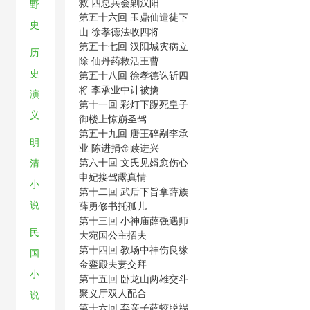
救 四总兵会剿汉阳
野
第五十六回 玉鼎仙遣徒下
史
山 徐孝德法收四将
第五十七回 汉阳城灾病立
历
除 仙丹药救活王曹
史
第五十八回 徐孝德诛斩四
将 李承业中计被擒
演
第十一回 彩灯下踢死皇子
义
御楼上惊崩圣驾
第五十九回 唐王碎剐李承
明
业 陈进捐金赎进兴
第六十回 文氏见婿愈伤心
清
申妃接驾露真情
小
第十二回 武后下旨拿薛族
说
薛勇修书托孤儿
第十三回 小神庙薛强遇师
民
大宛国公主招夫
第十四回 教场中神伤良缘
国
金銮殿夫妻交拜
小
第十五回 卧龙山两雄交斗
聚义厅双人配合
说
第十六回 弃亲子薛蛟脱祸