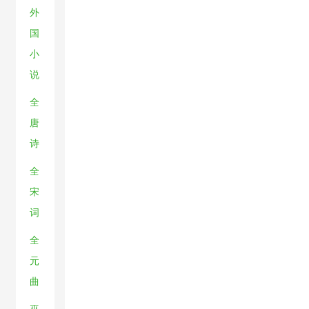
外
国
小
说
全
唐
诗
全
宋
词
全
元
曲