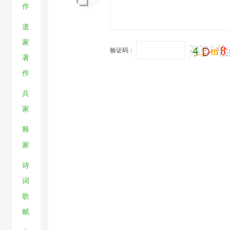
作
道
家
验证码：
著
作
兵
家
释
家
诗
词
歌
赋