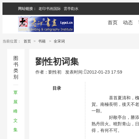
网站链接：
老印书画国际
雲亭勸水
首页
动态
当前位置：
首页
>
书籍
>
全宋词
图
劉性初词集
书
类
作者：劉性初
发表时间:
2012-01-23 17:59
别
目录
覃
喜首夏清和，槐綠成
展
賀。南極長明，後天不
一顆。
峰
好敞亭台，勝添花柳
文
熟丹田火。曉對青山，
集
得，有何不可。