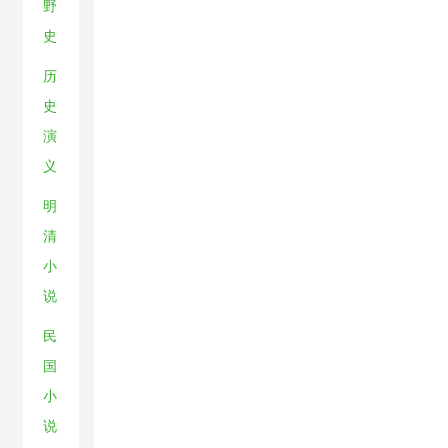
野
史
历
史
演
义
明
清
小
说
民
国
小
说