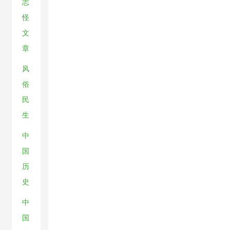
志
怪
文
章
风
俗
民
生
中
国
历
史
中
国