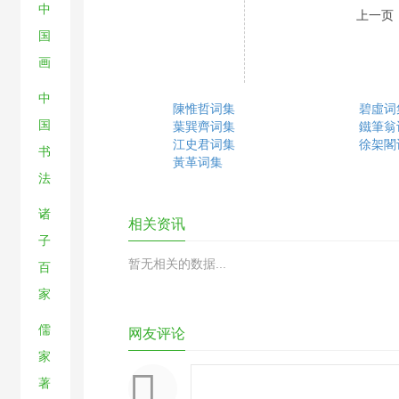
中
上一页
国
画
中
陳惟哲词集
碧虛词
国
葉巽齊词集
鐵筆翁
江史君词集
徐架閣
书
黃革词集
法
诸
相关资讯
子
暂无相关的数据...
百
家
儒
网友评论
家
著