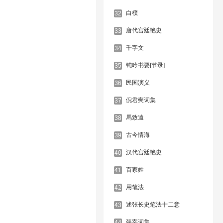
白樸
32
唐代宫廷艳史
33
千字文
34
钝吟书要[节录]
35
民国演义
36
倪君奭词集
37
馬致遠
38
古今情海
39
汉代宫廷艳史
40
百家姓
41
用笔法
42
述张长史笔法十二意
43
張宰词集
44