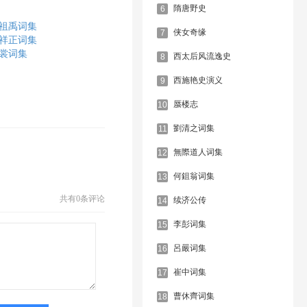
隋唐野史
6
祖禹词集
侠女奇缘
7
祥正词集
裳词集
西太后风流逸史
8
西施艳史演义
9
蜃楼志
10
劉清之词集
11
無際道人词集
12
何鉏翁词集
13
共有
0条评论
续济公传
14
李彭词集
15
呂嚴词集
16
崔中词集
17
曹休齊词集
18