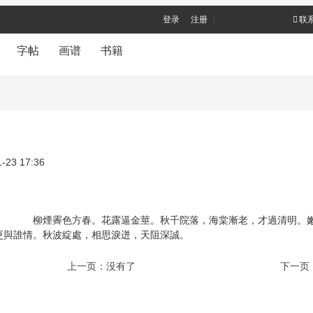
登录
注册
|
联
字帖
画谱
书籍
-23 17:36
柳煙霽色方春。花露逼金莖。秋千院落，海棠漸老，才過清明。嫩
更與誰情。秋波綻處，相思淚迸，天阻深誠。
上一页：没有了
下一页