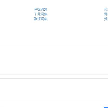
琴操词集
范
了元词集
郭
劉涇词集
黃