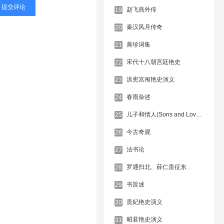
赵飞燕外传
19
秦汉风月传奇
20
善珍词集
21
宋代十八朝宫廷艳史
22
洪宪宫闱艳史演义
23
春雨杂述
24
儿子和情人(Sons and Lovers)
25
今古奇观
26
法书论
27
罗通扫北、薛仁贵征东
28
书旨述
29
贵妃艳史演义
30
昭君艳史演义
31