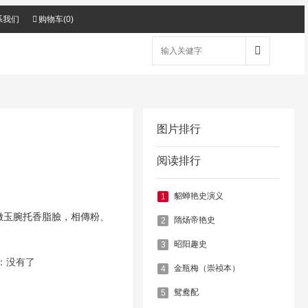
系我们
购物车(
0
)
图片排行
阅读排行
貂蝉艳史演义
1
玉腕托香脂臉，相傳粉、
隋炀帝艳史
2
昭阳趣史
3
：没有了
金瓶梅（崇祯本）
4
鸳鸯配
5