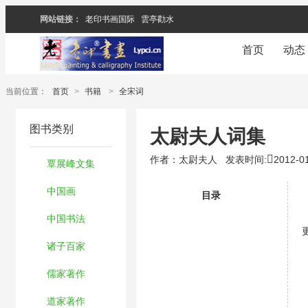
网站链接：
老印书画国际
雲亭勸水
首页
动态
当前位置：
首页
>
书籍
>
全宋词
图书类别
太尉夫人词集
作者：太尉夫人
发表时间:
2012-01
覃展峰文集
中国画
目录
中国书法
诸子百家
儒家著作
道家著作