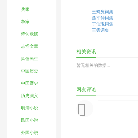
兵家
王齊叟词集
孫平仲词集
释家
丁仙現词集
王雱词集
诗词歌赋
志怪文章
相关资讯
风俗民生
暂无相关的数据...
中国历史
中国野史
网友评论
历史演义
明清小说
民国小说
外国小说